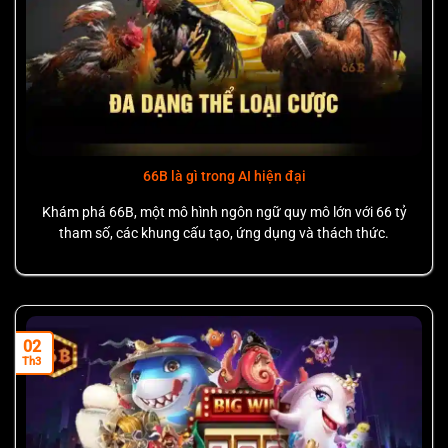
Khuyến mãi không chỉ là tiền thưởng thuần túy. Chúng còn
giúp bạn trải nghiệm nhiều sản phẩm, thử nghiệm chiến
lược mới và cải thiện kỹ năng quản lý vốn. Những chương
trình khuyến mãi chất lượng thường có điều kiện rõ ràng và
thời hạn hợp lý, giúp người chơi kiểm soát rủi ro và tăng cơ
hội chiến thắng thực sự.
66B là gì trong AI hiện đại
Chú ý: Mỗi khuyến mãi đòi hỏi bạn tuân thủ quy định về
vòng cược (playthrough) và thời gian áp dụng. Việc nắm
Khám phá 66B, một mô hình ngôn ngữ quy mô lớn với 66 tỷ
tham số, các khung cấu tạo, ứng dụng và thách thức.
bắt đúng sẽ giúp bạn tránh bị từ chối thanh toán hoặc mất
thưởng khi rút tiền.
02
Th3