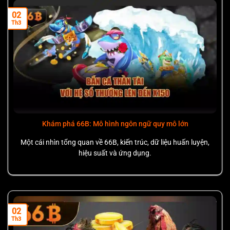
Trong phần này, chúng tôi làm rõ khái niệm khuyen mai và
02
vai trò của nó trong chiến lược cược. Khuyến mãi có thể
Th3
đến dưới nhiều hình thức: thưởng khi đăng ký, tiền thưởng
nạp lần sau, hoàn tiền cược và các chương trình dành cho
người chơi trung thành. Việc hiểu đúng sẽ giúp bạn quyết
định tham gia hay bỏ qua ở mỗi giai đoạn.
### H3:
66b
là gì và vì sao có khuyến mãi?
66b là một nền tảng được vận hành với mục tiêu mang lại
trải nghiệm công bằng và dễ tiếp cận cho các cược thể
Khám phá 66B: Mô hình ngôn ngữ quy mô lớn
thao, casino và trò chơi trực tuyến. Các khuyến mãi được
Một cái nhìn tổng quan về 66B, kiến trúc, dữ liệu huấn luyện,
thiết kế để gần gũi với vòng đời người chơi: từ bước đầu
hiệu suất và ứng dụng.
thử nghiệm cho người mới đến sự gắn kết lâu dài cho
người chơi trung thành. Tuy nhiên, để không mất tiền oan,
bạn cần xem xét kỹ điều kiện đi kèm và cách thức nhận
thưởng.
02
Th3
### H3: Khuyến mãi là yếu tố thúc đẩy cược như thế nào?