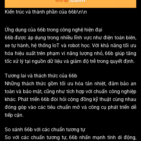
Kiến trúc và thành phần của 66b\n\n
Ứng dụng của 66b trong công nghệ hiện đại
66b được áp dụng trong nhiều lĩnh vực như điện toán biên,
xe tự hành, hệ thống IoT và robot học. Với khả năng tối ưu
hóa hiệu suất trên phạm vi năng lượng nhỏ, 66b giúp tăng
tốc xử lý tại nguồn dữ liệu và giảm độ trễ trong quyết định.
Tương lai và thách thức của 66b
Những thách thức gồm tối ưu hóa tản nhiệt, đảm bảo an
toàn và bảo mật, cũng như tích hợp với chuẩn công nghiệp
khác. Phát triển 66b đòi hỏi cộng đồng kỹ thuật cùng nhau
đóng góp vào các tiêu chuẩn mở và công cụ phát triển dễ
tiếp cận.
So sánh 66b với các chuẩn tương tự
So với các chuẩn tương tự, 66b nhấn mạnh tính di động,