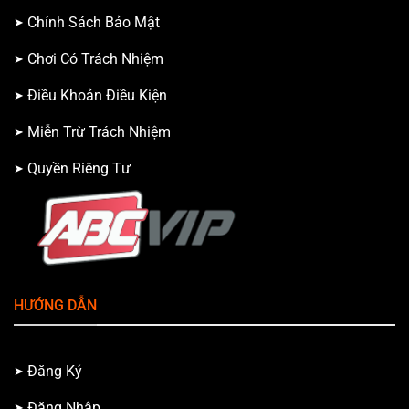
Chính Sách Bảo Mật
Chơi Có Trách Nhiệm
Điều Khoản Điều Kiện
Miễn Trừ Trách Nhiệm
Quyền Riêng Tư
HƯỚNG DẪN
Đăng Ký
Đăng Nhập