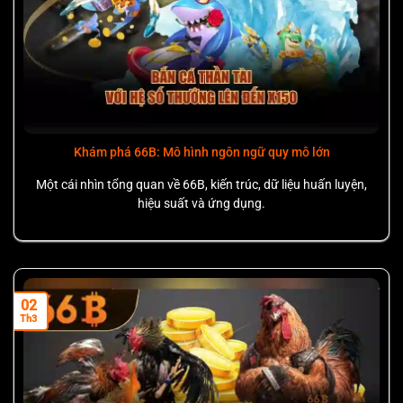
Khám phá 66B: Mô hình ngôn ngữ quy mô lớn
Một cái nhìn tổng quan về 66B, kiến trúc, dữ liệu huấn luyện,
hiệu suất và ứng dụng.
02
Th3