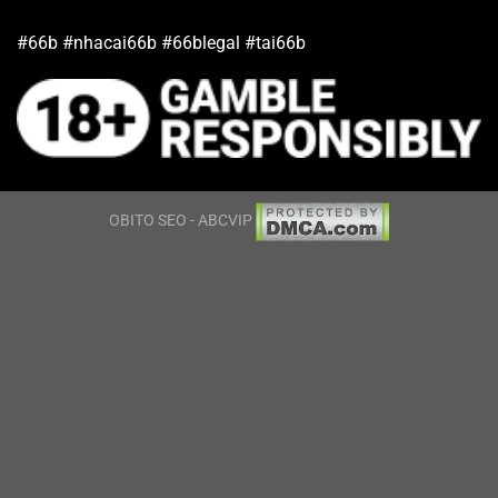
#66b #nhacai66b #66blegal #tai66b
OBITO SEO - ABCVIP