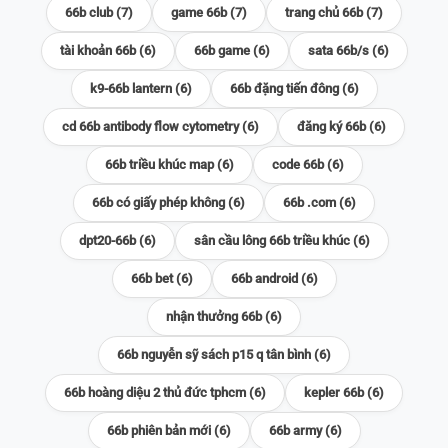
66b club (7)
game 66b (7)
trang chủ 66b (7)
tài khoản 66b (6)
66b game (6)
sata 66b/s (6)
k9-66b lantern (6)
66b đặng tiến đông (6)
cd 66b antibody flow cytometry (6)
đăng ký 66b (6)
66b triều khúc map (6)
code 66b (6)
66b có giấy phép không (6)
66b .com (6)
dpt20-66b (6)
sân cầu lông 66b triều khúc (6)
66b bet (6)
66b android (6)
nhận thưởng 66b (6)
66b nguyễn sỹ sách p15 q tân bình (6)
66b hoàng diệu 2 thủ đức tphcm (6)
kepler 66b (6)
66b phiên bản mới (6)
66b army (6)