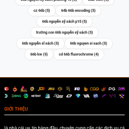
cz 66b (5)
64b 66b encoding (5)
66b nguyễn sỹ sách p15 (5)
trường con 66b nguyễn sỹ sách (5)
66b nguyễn sĩ sách (5)
66b nguyen si sach (5)
66b kw (5)
cd 66b fluorochrome (4)
GIỚI THIỆU
là nhà cái uy tín hàng đầu, chuyên cung cấp các dịch vụ cá