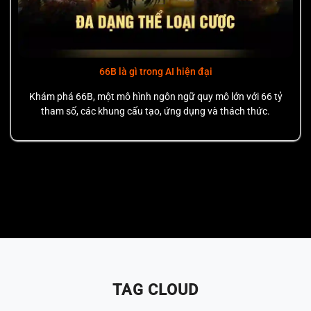
66B là gì trong AI hiện đại
Khám phá 66B, một mô hình ngôn ngữ quy mô lớn với 66 tỷ
tham số, các khung cấu tạo, ứng dụng và thách thức.
TAG CLOUD