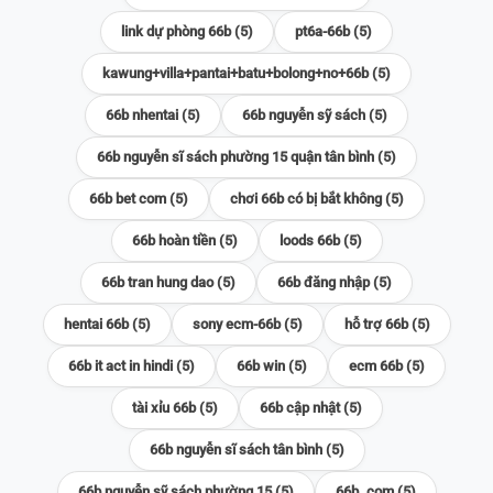
link dự phòng 66b (5)
pt6a-66b (5)
kawung+villa+pantai+batu+bolong+no+66b (5)
66b nhentai (5)
66b nguyễn sỹ sách (5)
66b nguyễn sĩ sách phường 15 quận tân bình (5)
66b bet com (5)
chơi 66b có bị bắt không (5)
66b hoàn tiền (5)
loods 66b (5)
66b tran hung dao (5)
66b đăng nhập (5)
hentai 66b (5)
sony ecm-66b (5)
hỗ trợ 66b (5)
66b it act in hindi (5)
66b win (5)
ecm 66b (5)
tài xỉu 66b (5)
66b cập nhật (5)
66b nguyễn sĩ sách tân bình (5)
66b nguyễn sỹ sách phường 15 (5)
66b. com (5)