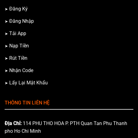
Đăng Ký
Đăng Nhập
Tải App
Nạp Tiền
Rút Tiền
Nhận Code
Lấy Lại Mật Khẩu
THÔNG TIN LIÊN HỆ
Địa Chỉ:
114 PHU THO HOA P. PTH Quan Tan Phu Thanh
pho Ho Chi Minh