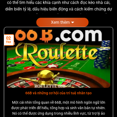
có thể tìm hiểu các khía cạnh như cách đọc kèo nhà cái,
diễn biến tỷ lệ, dấu hiệu biến động và cách kiểm chứng dự
đoán dựa trên dữ liệu lịch sử. Đây là khối nội dung nhằm
cải thiện sự nhận thức và độ tin cậy của các phân tích kèo
Xem thêm
mà người chơi quan tâm.
02
Th3
66B và những cơ hội của trí tuệ nhân tạo
Một cái nhìn tổng quan về 66B, một mô hình ngôn ngữ lớn
được phát triển để hiểu, tổng hợp và sinh văn bản tự nhiên.
Nó có thể được ứng dụng trong nhiều lĩnh vực, từ trợ lý ảo