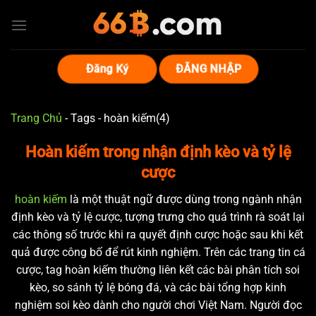
Bỏ
qua
nội
dung
Đăng Ký
ĐĂNG NHẬP
Trang Chủ
-
Tags
-
hoàn kiếm(4)
Hoàn kiếm trong nhận định kèo và tỷ lệ
cược
hoàn kiếm
là một thuật ngữ được dùng trong ngành nhận
định kèo và tỷ lệ cược, tượng trưng cho quá trình rà soát lại
các thông số trước khi ra quyết định cược hoặc sau khi kết
quả được công bố để rút kinh nghiệm. Trên các trang tin cá
cược, tag hoàn kiếm thường liên kết các bài phân tích soi
kèo, so sánh tỷ lệ bóng đá, và các bài tổng hợp kinh
nghiệm soi kèo dành cho người chơi Việt Nam. Người đọc