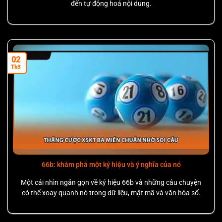
đến tự động hoá nội dung.
02
Th3
66b: khám phá một ký hiệu và ý nghĩa của nó
Một cái nhìn ngắn gọn về ký hiệu 66b và những câu chuyện
có thể xoay quanh nó trong dữ liệu, mật mã và văn hóa số.