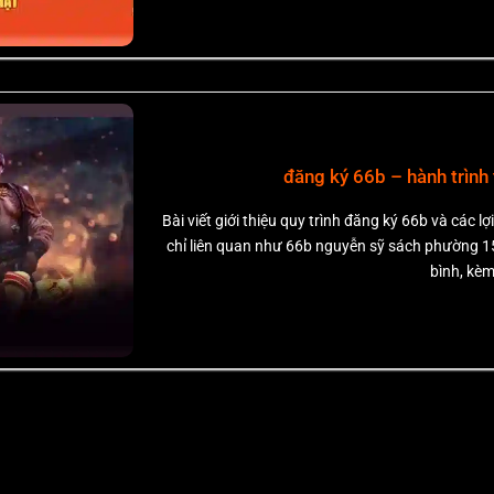
đăng ký 66b – hành trình 
Bài viết giới thiệu quy trình đăng ký 66b và các lợ
chỉ liên quan như 66b nguyễn sỹ sách phường 15
bình, kèm[