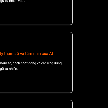
gữ tự nhiên và AI.
tỷ tham số và tầm nhìn của AI
tham số, cách hoạt động và các ứng dụng
ngữ tự nhiên.