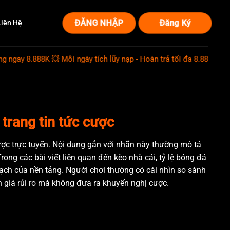
ĐĂNG NHẬP
Đăng Ký
Liên Hệ
y 8.888K 💥 Mỗi ngày tích lũy nạp - Hoàn trả tối đa 8.888K 💥 Ngày siê
trang tin tức cược
cược trực tuyến. Nội dung gắn với nhãn này thường mô tả
rong các bài viết liên quan đến kèo nhà cái, tỷ lệ bóng đá
bạch của nền tảng. Người chơi thường có cái nhìn so sánh
h giá rủi ro mà không đưa ra khuyến nghị cược.