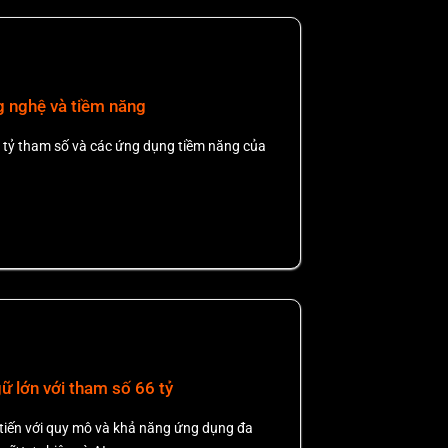
g nghệ và tiềm năng
66 tỷ tham số và các ứng dụng tiềm năng của
 lớn với tham số 66 tỷ
tiến với quy mô và khả năng ứng dụng đa