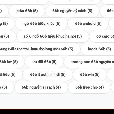
)
pt6a-66b (5)
66b nguyễn sỹ sách (5)
66b
g (5)
ngõ 66b triều khúc (5)
66b android (5)
ai (5)
số 6 ngõ 66b triều khúc hà nội (5)
cờ caro 6
ung+villa+pantai+batu+bolong+no+66b (5)
loods 66b (5)
66b kw (5)
ưu đãi 66b (5)
trường con 66b nguyễn s
t 66b (5)
66b it act in hindi (5)
66b win (5)
 (5)
66b nguyễn si sách (4)
66b free chip (4)