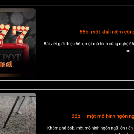
66b: một khái niệm côn
Bài viết giới thiệu 66b, một mô hình công nghệ 
nó.
66b — một mô hình ngôn ngữ
Khám phá 66b, một mô hình ngôn ngữ lớn tiên 