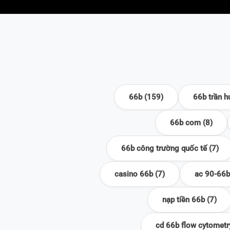
66b (159)
66b trần h
66b com (8)
66b công trường quốc tế (7)
casino 66b (7)
ac 90-66b
nạp tiền 66b (7)
cd 66b flow cytometr