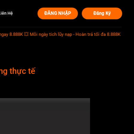
ĐĂNG NHẬP
Đăng Ký
Liên Hệ
K 💥 Mỗi ngày tích lũy nạp - Hoàn trả tối đa 8.888K 💥 Ngày siêu hội 
ng thực tế