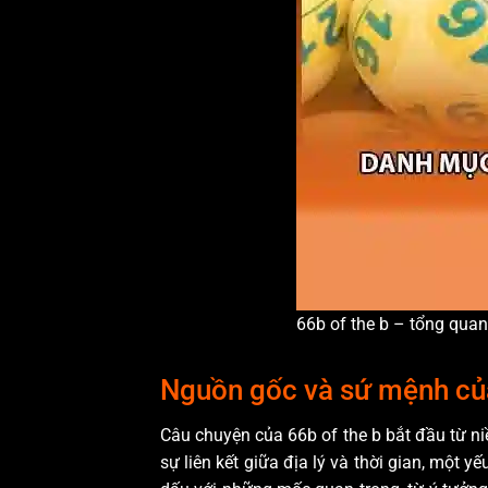
66b of the b – tổng quan v
Nguồn gốc và sứ mệnh của
Câu chuyện của 66b of the b bắt đầu từ ni
sự liên kết giữa địa lý và thời gian, một 