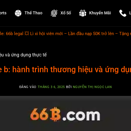
orts
Thể Thao
Xổ Số
Khuyến Mãi
ì xì hội viên mới – Lần đầu nạp 50K trở lên – Tặng ngay 8.888
iệu và ứng dụng thực tế
e b: hành trình thương hiệu và ứng dụ
ĐĂNG VÀO
THÁNG 3 6, 2025
BỞI
NGUYỄN THỊ NGỌC LAN