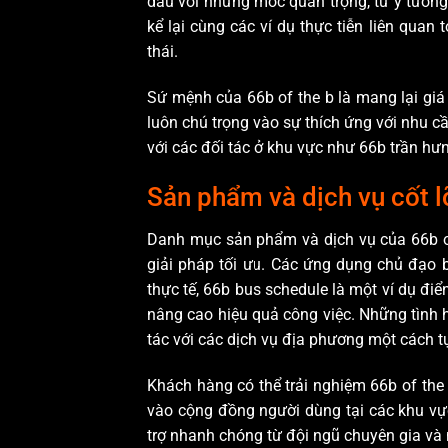
dấu với những mốc quan trọng, từ ý tưởn
kể lại cùng các ví dụ thực tiễn liên qua
thái.
Sứ mệnh của 66b of the b là mang lại giá 
luôn chú trọng vào sự thích ứng với nhu 
với các đối tác ở khu vực như 66b trần hưn
Sản phẩm và dịch vụ cốt l
Danh mục sản phẩm và dịch vụ của 66b of 
giải pháp tối ưu. Các ứng dụng chủ đạo 
thực tế, 66b bus schedule là một ví dụ điển
nâng cao hiệu quả công việc. Những tình h
tác với các dịch vụ địa phương một cách tự
Khách hàng có thể trải nghiệm 66b of the
vào cộng đồng người dùng tại các khu vự
trợ nhanh chóng từ đội ngũ chuyên gia và 