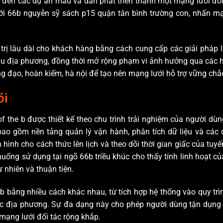
g đến các dự án mẫu và dần phát triển thành một mạng lưới đ
n tới 66b nguyễn sỹ sách p15 quận tân bình trường con, nhấn 
trị lâu dài cho khách hàng bằng cách cung cấp các giải pháp li
cầu địa phương, đồng thời mở rộng phạm vi ảnh hưởng qua các 
g đạo, hoàn kiếm, hà nội để tạo nên mạng lưới hỗ trợ vững chắc
õi
the b được thiết kế theo chu trình trải nghiệm của người dù
bao gồm nền tảng quản lý vận hành, phân tích dữ liệu và các 
 hình cho cách thức lên lịch và theo dõi thời gian giấc của tuyế
uống sử dụng tại ngõ 66b triều khúc cho thấy tính linh hoạt của
 nhiên và thuận tiện.
 b bằng nhiều cách khác nhau, từ tích hợp hệ thống vào quy tr
c địa phương. Sự đa dạng này cho phép người dùng tận dụng 
mạng lưới đối tác rộng khắp.