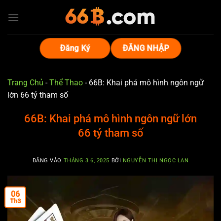
Bỏ
qua
nội
dung
Đăng Ký
ĐĂNG NHẬP
Trang Chủ
-
Thể Thao
-
66B: Khai phá mô hình ngôn ngữ
lớn 66 tỷ tham số
66B: Khai phá mô hình ngôn ngữ lớn
66 tỷ tham số
ĐĂNG VÀO
THÁNG 3 6, 2025
BỞI
NGUYỄN THỊ NGỌC LAN
06
Th3