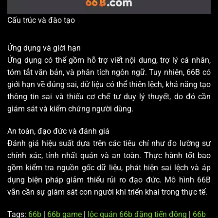
Cấu trúc và đào tạo
Ứng dụng và giới hạn
Ứng dụng có thể gồm hỗ trợ viết nội dung, trợ lý cá nhân,
tóm tắt văn bản, và phân tích ngôn ngữ. Tuy nhiên, 66B có
giới hạn về đúng sai, dữ liệu có thể thiên lệch, khả năng tạo
thông tin sai và thiếu cơ chế tư duy lý thuyết, do đó cần
giám sát và kiểm chứng người dùng.
An toàn, đạo đức và đánh giá
Đánh giá hiệu suất dựa trên các tiêu chí như đo lường sự
chính xác, tính nhất quán và an toàn. Thực hành tốt bao
gồm kiểm tra nguồn gốc dữ liệu, phát hiện sai lệch và áp
dụng biện pháp giảm thiểu rủi ro đạo đức. Mô hình 66B
vẫn cần sự giám sát con người khi triển khai trong thực tế.
Tags:
66b
|
66b game
|
lộc quán 66b đặng tiến đông
|
66b