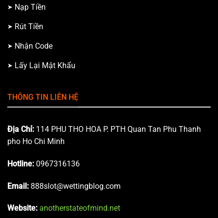
Nạp Tiền
Rút Tiền
Nhận Code
Lấy Lại Mật Khẩu
THÔNG TIN LIÊN HỆ
Địa Chỉ:
114 PHU THO HOA P. PTH Quan Tan Phu Thanh
pho Ho Chi Minh
Hotline:
0967316136
Email:
888slot@wettingblog.com
Website:
anotherstateofmind.net