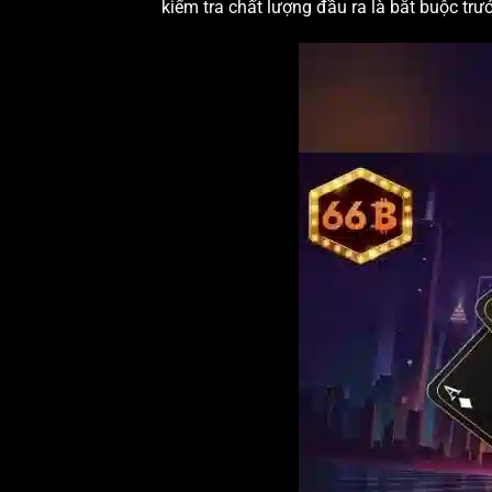
kiểm tra chất lượng đầu ra là bắt buộc trư