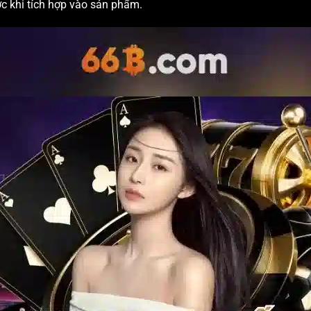
ớc khi tích hợp vào sản phẩm.