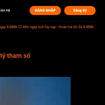
ĐĂNG NHẬP
Đăng Ký
Liên Hệ
💥 Mỗi ngày tích lũy nạp - Hoàn trả tối đa 8.888K 💥 Ngày siêu hội viê
 tỷ tham số