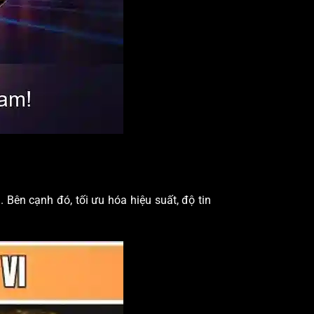
. Bên cạnh đó, tối ưu hóa hiệu suất, độ tin