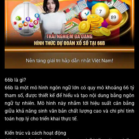
66b là gì?
66b là một mô hình ngôn ngữ lớn có quy mô khoảng 66 tỷ
tham số, được thiết kế để hiểu và tạo nội dung bằng ngôn
ngữ tự nhiên. Mô hình này nhắm tới hiệu suất cân bằng
giữa khả năng sinh văn bản chất lượng cao và chi phí tính
toán hợp lý cho triển khai thực tế.
Kiến trúc và cách hoạt động