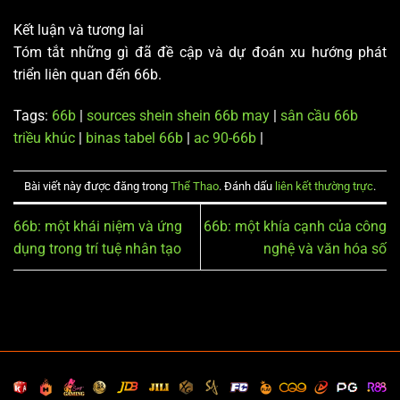
Kết luận và tương lai
Tóm tắt những gì đã đề cập và dự đoán xu hướng phát
triển liên quan đến 66b.
Tags:
66b
|
sources shein shein 66b may
|
sân cầu 66b
triều khúc
|
binas tabel 66b
|
ac 90-66b
|
Bài viết này được đăng trong
Thể Thao
. Đánh dấu
liên kết thường trực
.
66b: một khái niệm và ứng
66b: một khía cạnh của công
dụng trong trí tuệ nhân tạo
nghệ và văn hóa số