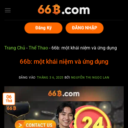
Bỏ
qua
nội
dung
Đăng Ký
ĐĂNG NHẬP
Trang Chủ
-
Thể Thao
-
66b: một khái niệm và ứng dụng
66b: một khái niệm và ứng dụng
ĐĂNG VÀO
THÁNG 3 6, 2025
BỞI
NGUYỄN THỊ NGỌC LAN
06
Th3