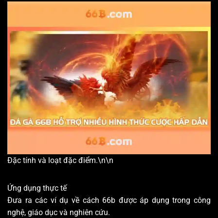
Đặc tính và loạt đặc điểm.\n\n
Ứng dụng thực tế
Đưa ra các ví dụ về cách 66b được áp dụng trong công
nghệ, giáo dục và nghiên cứu.