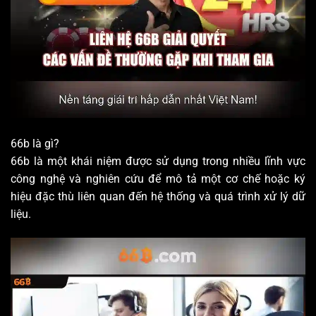
66b là gì?
66b là một khái niệm được sử dụng trong nhiều lĩnh vực
công nghệ và nghiên cứu để mô tả một cơ chế hoặc ký
hiệu đặc thù liên quan đến hệ thống và quá trình xử lý dữ
liệu.