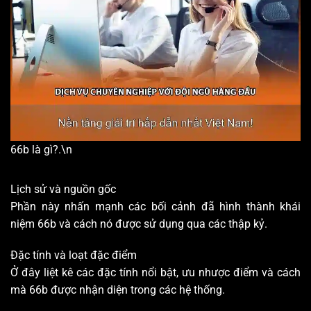
66b là gì?.\n
Lịch sử và nguồn gốc
Phần này nhấn mạnh các bối cảnh đã hình thành khái
niệm 66b và cách nó được sử dụng qua các thập kỷ.
Đặc tính và loạt đặc điểm
Ở đây liệt kê các đặc tính nổi bật, ưu nhược điểm và cách
mà 66b được nhận diện trong các hệ thống.