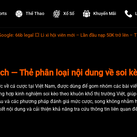
orts
Thể Thao
Xổ Số
Khuyến Mãi
6b legal 💥 Lì xì hội viên mới – Lần đầu nạp 50K trở lên – Tặ
ch — Thẻ phân loại nội dung về soi kè
tức về cá cược tại Việt Nam, được dùng để gom nhóm các bài viế
ổng hợp kinh nghiệm soi kèo theo khuôn khổ thị trường Việt, gi
 Âu và các phương pháp đánh giá mức cược, song không nhằm h
kết nội dung và cải thiện khả năng tra cứu thông tin liên quan 