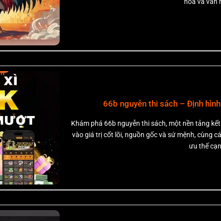
hóa và văn 
66b nguyễn thi sách – Định hình
Khám phá 66b nguyễn thi sách, một nền tảng kết 
vào giá trị cốt lõi, nguồn gốc và sứ mệnh, cùng 
ưu thế cạnh