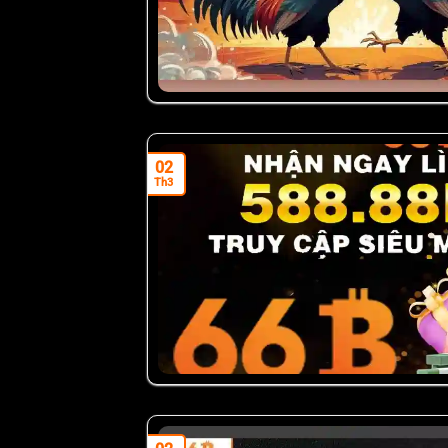
02
Th3