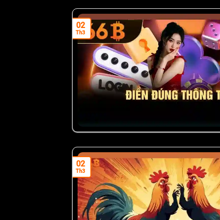
02
Th3
02
Th3