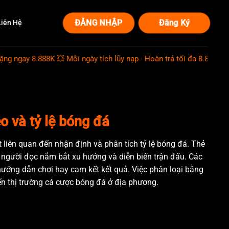
ĐĂNG NHẬP
Đăng Ký
Liên Hệ
ng ngay 8.888K 💥 Mỗi ngày tích lũy nạp - Hoàn trả tối đa 8.888K 💥 N
o và tỷ lệ bóng đá
t liên quan đến nhận định và phân tích tỷ lệ bóng đá. Thẻ
úp người đọc nắm bắt xu hướng và diễn biến trận đấu. Các
ướng dẫn chơi hay cam kết kết quả. Việc phân loại bằng
đến thị trường cá cược bóng đá ở địa phương.