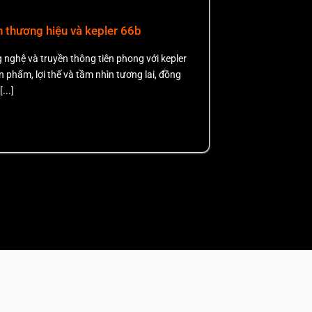
h thương hiệu và kepler 66b
nghệ và truyền thông tiên phong với kepler
n phẩm, lợi thế và tầm nhìn tương lai, đồng
...]