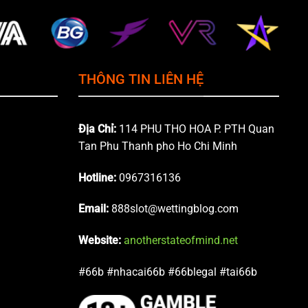
THÔNG TIN LIÊN HỆ
Địa Chỉ:
114 PHU THO HOA P. PTH Quan
Tan Phu Thanh pho Ho Chi Minh
Hotline:
0967316136
Email:
888slot@wettingblog.com
Website:
anotherstateofmind.net
#66b #nhacai66b #66blegal #tai66b