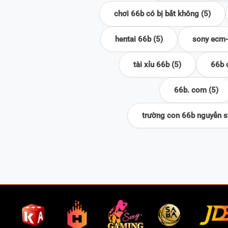
chơi 66b có bị bắt không (5)
hentai 66b (5)
sony ecm-
tài xỉu 66b (5)
66b c
66b. com (5)
trường con 66b nguyễn s