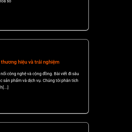
hóa số
 thương hiệu và trải nghiệm
nối công nghệ và cộng đồng. Bài viết đi sâu
các sản phẩm và dịch vụ. Chúng tôi phân tích
[...]