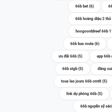
66b bet (6)
66
66b hoàng diệu 2 thủ
hoogoorddreef 66b 1
66b bus route (6)
ưu đãi 66b (5)
app 66b 
66b stgb (5)
đăng xuấ
tous les jours 66b cmt8 (5)
link dự phòng 66b (5)
66b nguyễn sỹ sác