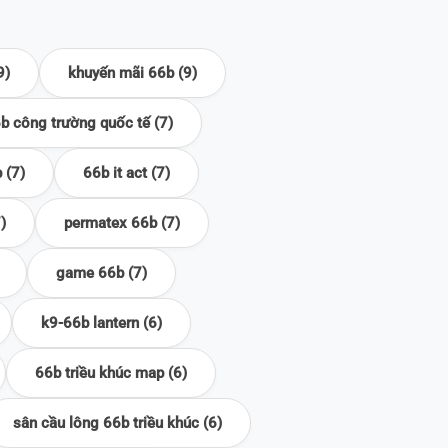
9)
khuyến mãi 66b (9)
b công trường quốc tế (7)
 (7)
66b it act (7)
)
permatex 66b (7)
game 66b (7)
k9-66b lantern (6)
66b triều khúc map (6)
sân cầu lông 66b triều khúc (6)