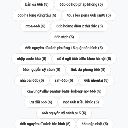
bắn cá 66b (5)
66b có hợp pháp không (5)
66b hạ long vũng tàu (5)
tous les jours 66b cmt8 (5)
pt6a-66b (5)
66b hoàng diệu 2 thủ đức (5)
66b stgb (5)
66b nguyễn sĩ sách phường 15 quận tân bình (5)
nhập code 66b (5)
số 6 ngõ 66b triều khúc hà nội (5)
66b nguyễn sỹ sách (5)
link dự phòng 66b (5)
nhà cái 66b (5)
rah-66b (5)
66b nhentai (5)
kawung+villa+pantai+batu+bolong+no+66b (5)
ưu đãi 66b (5)
ngõ 66b triều khúc (5)
66b nguyễn sỹ sách p15 (5)
66b nguyễn sĩ sách tân bình (5)
66b cập nhật (5)