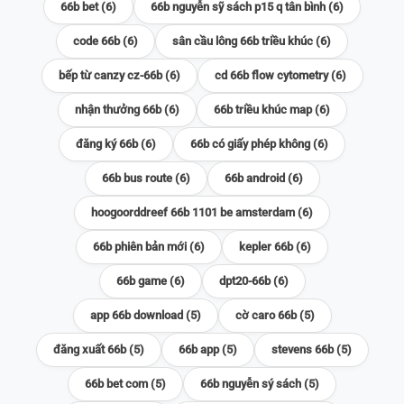
66b bet (6)
66b nguyễn sỹ sách p15 q tân bình (6)
code 66b (6)
sân cầu lông 66b triều khúc (6)
bếp từ canzy cz-66b (6)
cd 66b flow cytometry (6)
nhận thưởng 66b (6)
66b triều khúc map (6)
đăng ký 66b (6)
66b có giấy phép không (6)
66b bus route (6)
66b android (6)
hoogoorddreef 66b 1101 be amsterdam (6)
66b phiên bản mới (6)
kepler 66b (6)
66b game (6)
dpt20-66b (6)
app 66b download (5)
cờ caro 66b (5)
đăng xuất 66b (5)
66b app (5)
stevens 66b (5)
66b bet com (5)
66b nguyễn sý sách (5)