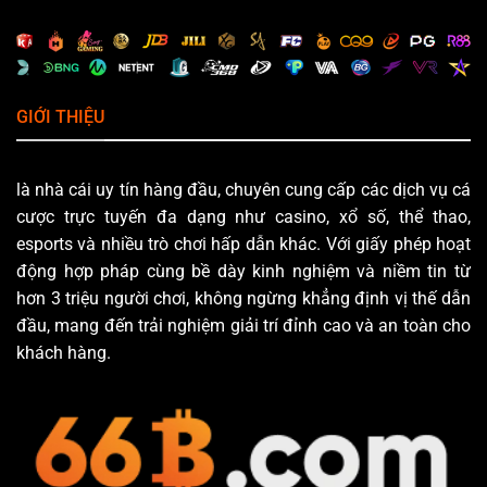
GIỚI THIỆU
là nhà cái uy tín hàng đầu, chuyên cung cấp các dịch vụ cá
cược trực tuyến đa dạng như casino, xổ số, thể thao,
esports và nhiều trò chơi hấp dẫn khác. Với giấy phép hoạt
động hợp pháp cùng bề dày kinh nghiệm và niềm tin từ
hơn 3 triệu người chơi, không ngừng khẳng định vị thế dẫn
đầu, mang đến trải nghiệm giải trí đỉnh cao và an toàn cho
khách hàng.