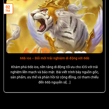
02
Th3
66b ios – Đổi mới trải nghiệm di động với 66b
Khám phá 66b ios, nền tảng di động tối ưu cho iOS với trải
nghiệm liền mạch và bảo mật. Bài viết trình bày nguồn gốc,
sản phẩm, ưu thế và phản hồi từ cộng đồng, có tham chiếu
đến 66b nguyễn sí[...]