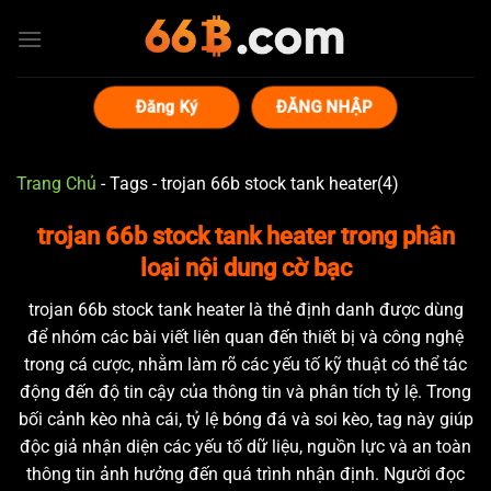
Bỏ
qua
nội
dung
Đăng Ký
ĐĂNG NHẬP
Trang Chủ
-
Tags
-
trojan 66b stock tank heater(4)
trojan 66b stock tank heater trong phân
loại nội dung cờ bạc
trojan 66b stock tank heater là thẻ định danh được dùng
để nhóm các bài viết liên quan đến thiết bị và công nghệ
trong cá cược, nhằm làm rõ các yếu tố kỹ thuật có thể tác
động đến độ tin cậy của thông tin và phân tích tỷ lệ. Trong
bối cảnh kèo nhà cái, tỷ lệ bóng đá và soi kèo, tag này giúp
độc giả nhận diện các yếu tố dữ liệu, nguồn lực và an toàn
thông tin ảnh hưởng đến quá trình nhận định. Người đọc